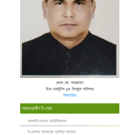
জনাব মো: শাহজাহান
চিফ একাউন্টস এন্ড ফিন্যান্স অফিসার
বিস্তারিত
আভ্যন্তরীণ ই-সেবা
অনলাইন চালান ভেরিফিকেশন
ই-চালানঃ সরকারের প্রাপ্তি বাতায়ন