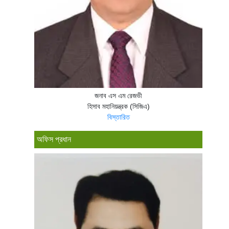
জনাব এস এম রেজভী
হিসাব মহানিয়ন্ত্রক (সিজিএ)
বিস্তারিত
অফিস প্রধান