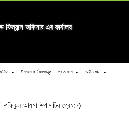
্ড ফিন্যান্স অফিসার এর কার্যালয়
ীন অফিস
উন্নয়ন কার্যক্রমসমূহ
প্রতিবেদন
ডাউনলোড
ী শফিকুল আযম( উপ সচিব প্রেষনে)