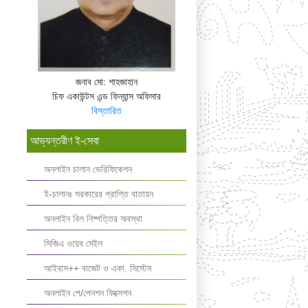
জনাব মো: শাহজাহান
চিফ একাউন্টস এন্ড ফিন্যান্স অফিসার
বিস্তারিত
আভ্যন্তরীণ ই-সেবা
অনলাইন চালান ভেরিফিকেশন
ই-চালানঃ সরকারের প্রাপ্তি বাতায়ন
অনলাইন বিল নিষ্পত্তির অবস্থা
সিজিএ ওয়েব মেইল
আইবাস++ বাজেট ও একা. সিস্টেম
অনলাইন পে/পেনশন ফিক্সেশন