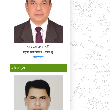
জনাব এস এম রেজভী
হিসাব মহানিয়ন্ত্রক (সিজিএ)
বিস্তারিত
অফিস প্রধান