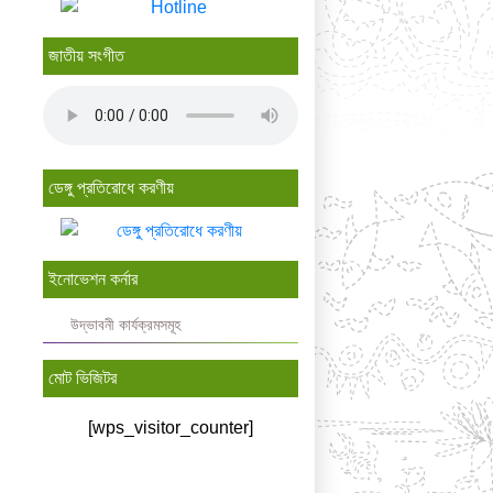
জাতীয় সংগীত
ডেঙ্গু প্রতিরোধে করণীয়
ইনোভেশন কর্নার
উদ্ভাবনী কার্যক্রমসমূহ
মোট ভিজিটর
[wps_visitor_counter]