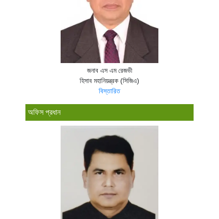
জনাব এস এম রেজভী
হিসাব মহানিয়ন্ত্রক (সিজিএ)
বিস্তারিত
অফিস প্রধান