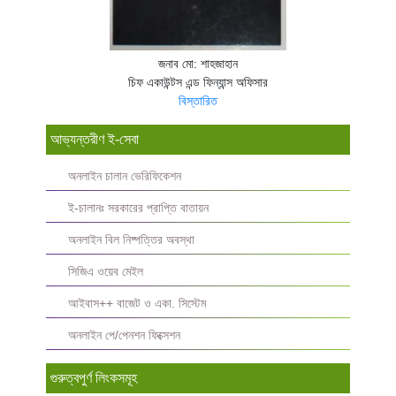
জনাব মো: শাহজাহান
চিফ একাউন্টস এন্ড ফিন্যান্স অফিসার
বিস্তারিত
আভ্যন্তরীণ ই-সেবা
অনলাইন চালান ভেরিফিকেশন
ই-চালানঃ সরকারের প্রাপ্তি বাতায়ন
অনলাইন বিল নিষ্পত্তির অবস্থা
সিজিএ ওয়েব মেইল
আইবাস++ বাজেট ও একা. সিস্টেম
অনলাইন পে/পেনশন ফিক্সেশন
গুরুত্বপুর্ণ লিংকসমূহ