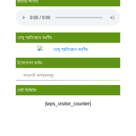
জাতীয় সংগীত
ডেঙ্গু প্রতিরোধে করণীয়
ইনোভেশন কর্নার
উদ্ভাবনী কার্যক্রমসমূহ
মোট ভিজিটর
[wps_visitor_counter]